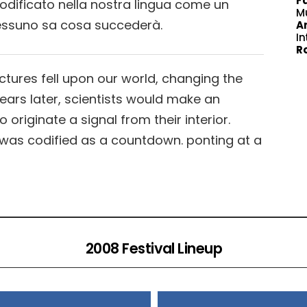
Fa
codificato nella nostra lingua come un
M
nessuno sa cosa succederà.
An
In
Ro
tures fell upon our world, changing the
 Years later, scientists would make an
 originate a signal from their interior.
l was codified as a countdown. ponting at a
2008 Festival Lineup