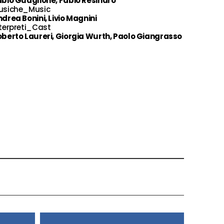
bio Guaglione, Fabio Resinaro
usiche_Music
drea Bonini, Livio Magnini
terpreti_Cast
berto Laureri, Giorgia Wurth, Paolo Giangrasso