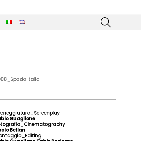
SEARCH
08_Spazio Italia
ceneggiatura_Screenplay
abio Guaglione
otografia_Cinematography
olo Bellan
ontaggio_Editing