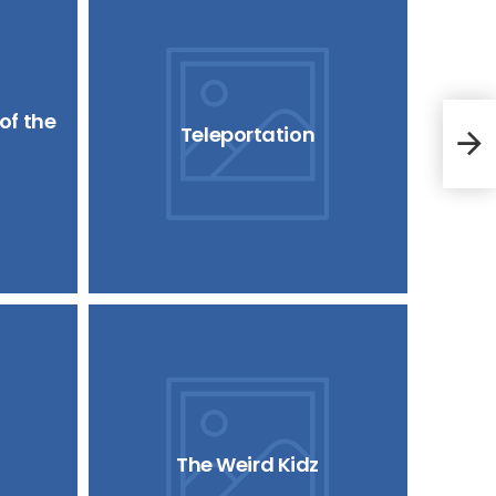
of the
Teleportation
Apol
The Weird Kidz