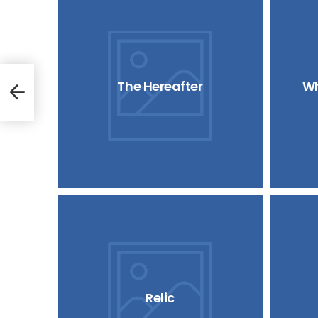
The Hereafter
Wh
Relic