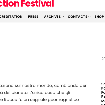
CREDITATION
PRESS
ARCHIVES
CONTACTS
SHOP
20
S
ipitarono sul nostro mondo, cambiando per
F
tà del pianeta. L’unica cosa che gli
F
Pa
o Le Rocce fu un segnale geomagnetico
M