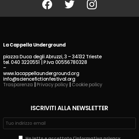
La Cappella Underground
piazza Duca degli Abruzzi, 3 – 34132 Trieste
tel. 040 3220551 | P.Iva 00556780328
–
www.lacappellaunderground.org
info@sciencefictionfestival.org
Trasparenza
|
Privacy policy
|
Cookie policy
ISCRIVITI ALLA NEWSLETTER
Ho letto e accettato l'informativa privacy