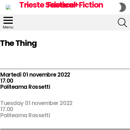
S
S
S
Menu
The Thing
Martedì 01 novembre 2022
17.00
Politeama Rossetti
Tuesday 01 november 2022
17.00
Politeama Rossetti