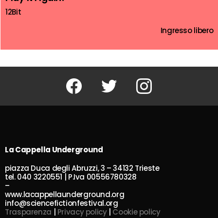
12Bit
Ingresso libero
Facebook
Twitter
Instagram
La Cappella Underground
piazza Duca degli Abruzzi, 3 – 34132 Trieste
tel. 040 3220551 | P.Iva 00556780328
–
www.lacappellaunderground.org
info@sciencefictionfestival.org
Trasparenza
|
Privacy policy
|
Cookie policy