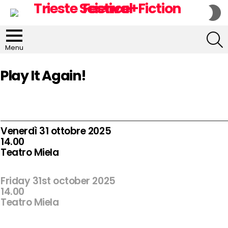
S
S
S
Menu
Play It Again!
Venerdì 31 ottobre 2025
14.00
Teatro Miela
Friday 31st october 2025
14.00
Teatro Miela