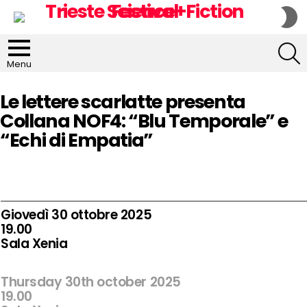
S
S
S
Menu
Le lettere scarlatte presenta
Collana NOF4: “Blu Temporale” e
“Echi di Empatia”
Giovedì 30 ottobre 2025
19.00
Sala Xenia
Thursday 30th october 2025
19
.00