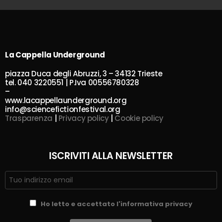
La Cappella Underground
piazza Duca degli Abruzzi, 3 – 34132 Trieste
tel. 040 3220551 | P.Iva 00556780328
–
www.lacappellaunderground.org
info@sciencefictionfestival.org
Trasparenza
|
Privacy policy
|
Cookie policy
ISCRIVITI ALLA NEWSLETTER
Ho letto e accettato l'informativa privacy