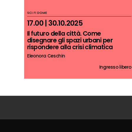
SCI FI DOME
17.00 | 30.10.2025
Il futuro della città. Come
disegnare gli spazi urbani per
rispondere alla crisi climatica
Eleonora Ceschin
Ingresso libero