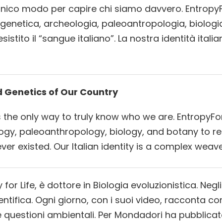
’unico modo per capire chi siamo davvero. Entropy
 genetica, archeologia, paleoantropologia, biologia
istito il “sangue italiano”. La nostra identità ital
nd Genetics of Our Country
s the only way to truly know who we are. EntropyFo
ogy, paleoanthropology, biology, and botany to recon
ver existed. Our Italian identity is a complex weav
y for Life, è dottore in Biologia evoluzionistica. Negl
ientifica. Ogni giorno, con i suoi video, racconta 
e e questioni ambientali. Per Mondadori ha pubblica