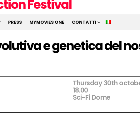
P
PRESS
MYMOVIES ONE
CONTATTI
 evolutiva e genetica del n
Thursday 30th octob
18
.00
Sci-Fi Dome