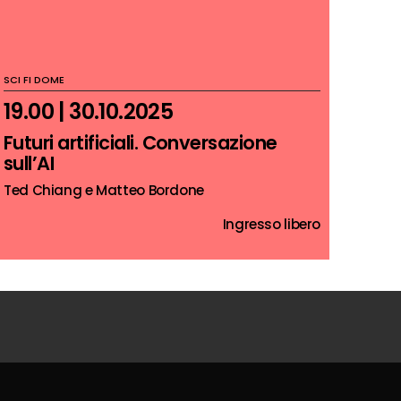
SCI FI DOME
19.00 | 30.10.2025
Futuri artificiali. Conversazione
sull’AI
Ted Chiang e Matteo Bordone
Ingresso libero