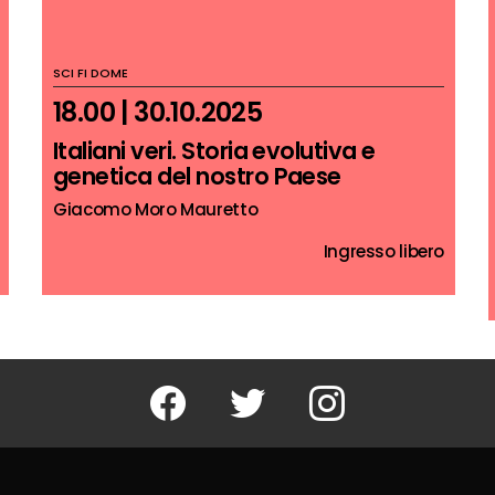
SCI FI DOME
18.00 | 30.10.2025
Italiani veri. Storia evolutiva e
genetica del nostro Paese
Giacomo Moro Mauretto
Ingresso libero
Facebook
Twitter
Instagram