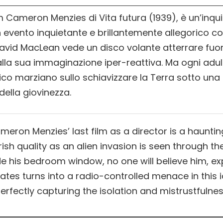
am Cameron Menzies di Vita futura (1939), è un’inqui
n evento inquietante e brillantemente allegorico c
avid MacLean vede un disco volante atterrare fuori
 alla sua immaginazione iper-reattiva. Ma ogni ad
o marziano sullo schiavizzare la Terra sotto una 
della giovinezza.
ron Menzies’ last film as a director is a haunting
rish quality as an alien invasion is seen through the
e his bedroom window, no one will believe him, ex
ates turns into a radio-controlled menace in this i
erfectly capturing the isolation and mistrustfulnes