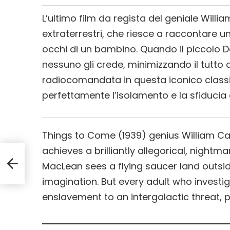
L’ultimo film da regista del geniale Willi
extraterrestri, che riesce a raccontare u
occhi di un bambino. Quando il piccolo D
nessuno gli crede, minimizzando il tutto
radiocomandata in questa iconico classic
perfettamente l’isolamento e la sfiducia 
Things to Come (1939) genius William Came
achieves a brilliantly allegorical, nightma
MacLean sees a flying saucer land outsid
i
imagination. But every adult who investig
enslavement to an intergalactic threat, p