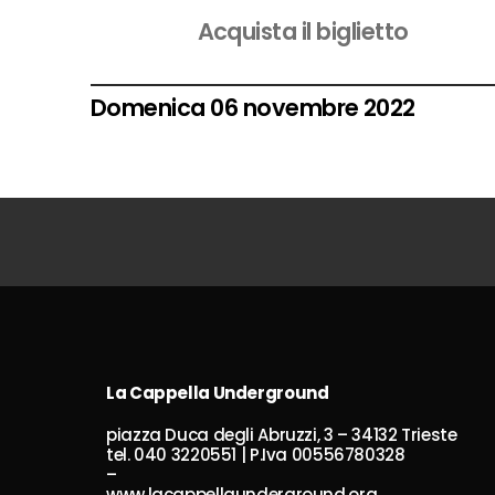
Acquista il biglietto
Domenica 06 novembre 2022
La Cappella Underground
piazza Duca degli Abruzzi, 3 – 34132 Trieste
tel. 040 3220551 | P.Iva 00556780328
–
www.lacappellaunderground.org