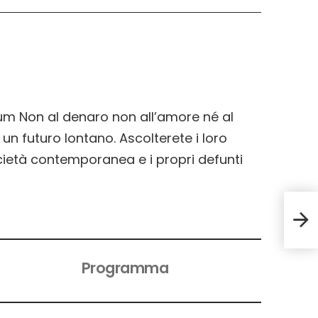
lbum Non al denaro non all’amore né al
 un futuro lontano. Ascolterete i loro
società contemporanea e i propri defunti
Chi
Programma