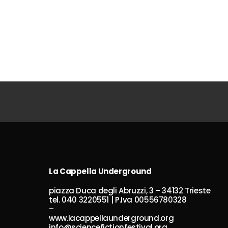
La Cappella Underground
piazza Duca degli Abruzzi, 3 – 34132 Trieste
tel. 040 3220551 | P.Iva 00556780328
–
www.lacappellaunderground.org
info@sciencefictionfestival.org