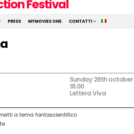
P
PRESS
MYMOVIES ONE
CONTATTI
na
Sunday 29th october
18.00
Lettera Viva
fumetti a tema fantascientifico
te