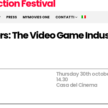
P
PRESS
MYMOVIES ONE
CONTATTI
rs: The Video Game Indus
Thursday 30th octob
14.30
Casa del Cinema