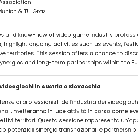
Association
unich & TU Graz
es and know-how of video game industry professio
 highlight ongoing activities such as events, festi
e territories. This session offers a chance to dis
l synergies and long-term partnerships within the
ei videogiochi in Austria e Slovacchia
tenze di professionisti dell’industria dei videogioch
ali, metteranno in luce attività in corso come event
pettivi territori. Questa sessione rappresenta un’op
ndo potenziali sinergie transnazionali e partnersh