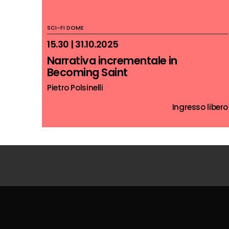
SCI-FI DOME
15.30 | 31.10.2025
Narrativa incrementale in
Becoming Saint
Pietro Polsinelli
Ingresso libero