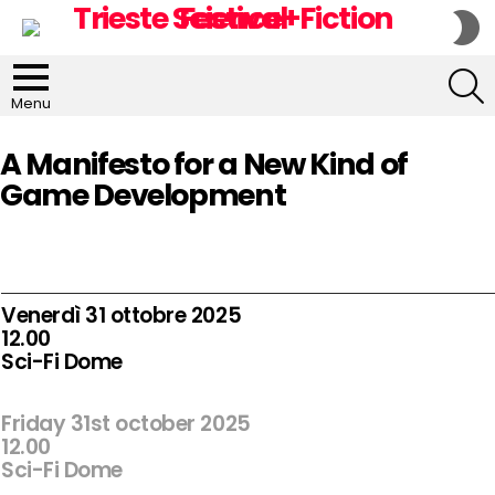
S
S
S
Menu
A Manifesto for a New Kind of
Game Development
Venerdì 31 ottobre 2025
12.00
Sci-Fi Dome
Friday 31st october 2025
12.00
Sci-Fi Dome