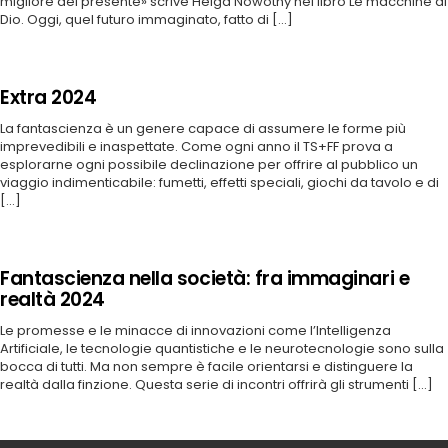
migliore del presente» scrive Helga Nowotny nel libro Le macchine di
Dio. Oggi, quel futuro immaginato, fatto di [...]
Extra 2024
La fantascienza è un genere capace di assumere le forme più
imprevedibili e inaspettate. Come ogni anno il TS+FF prova a
esplorarne ogni possibile declinazione per offrire al pubblico un
viaggio indimenticabile: fumetti, effetti speciali, giochi da tavolo e di
[...]
Fantascienza nella società: fra immaginari e
realtà 2024
Le promesse e le minacce di innovazioni come l’Intelligenza
Artificiale, le tecnologie quantistiche e le neurotecnologie sono sulla
bocca di tutti. Ma non sempre è facile orientarsi e distinguere la
realtà dalla finzione. Questa serie di incontri offrirà gli strumenti [...]