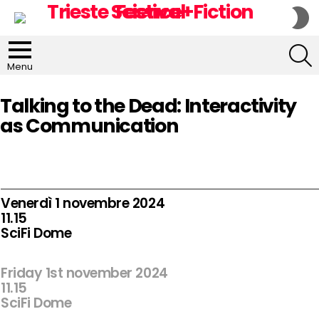
S
S
S
Menu
Talking to the Dead: Interactivity
as Communication
Venerdì 1 novembre 2024
11.15
SciFi Dome
Friday 1st november 2024
11.15
SciFi Dome