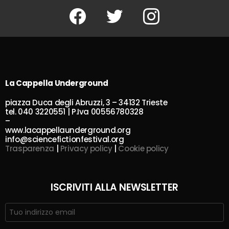
Facebook
Twitter
Instagram
La Cappella Underground
piazza Duca degli Abruzzi, 3 – 34132 Trieste
tel. 040 3220551 | P.Iva 00556780328
–
www.lacappellaunderground.org
info@sciencefictionfestival.org
Trasparenza
|
Privacy policy
|
Cookie policy
ISCRIVITI ALLA NEWSLETTER