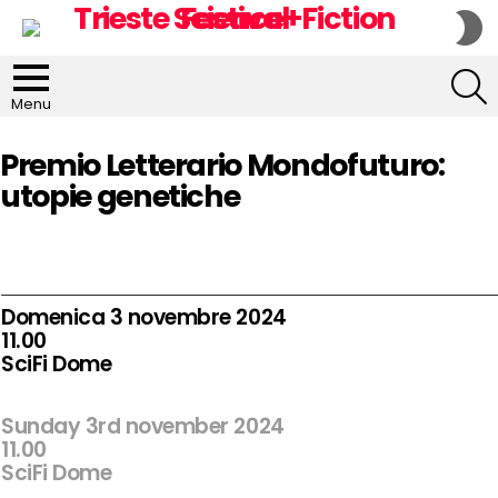
S
S
S
Menu
Premio Letterario Mondofuturo:
utopie genetiche
Domenica 3 novembre 2024
11.00
SciFi Dome
Sunday 3rd november 2024
11.00
SciFi Dome