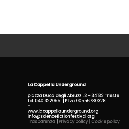
La Cappella Underground
piazza Duca degli Abruzzi, 3 – 34132 Trieste
tel. 040 3220551 | P.Iva 00556780328
–
www.lacappellaunderground.org
info@sciencefictionfestival.org
Trasparenza
|
Privacy policy
|
Cookie policy