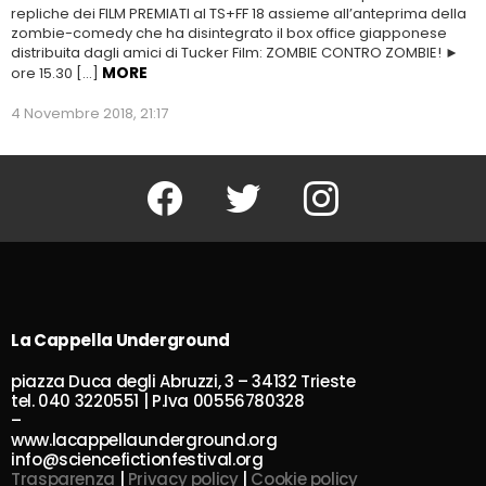
repliche dei FILM PREMIATI al TS+FF 18 assieme all’anteprima della
zombie-comedy che ha disintegrato il box office giapponese
distribuita dagli amici di Tucker Film: ZOMBIE CONTRO ZOMBIE! ►
MORE
ore 15.30 […]
4 Novembre 2018, 21:17
Facebook
Twitter
Instagram
La Cappella Underground
piazza Duca degli Abruzzi, 3 – 34132 Trieste
tel. 040 3220551 | P.Iva 00556780328
–
www.lacappellaunderground.org
info@sciencefictionfestival.org
Trasparenza
|
Privacy policy
|
Cookie policy