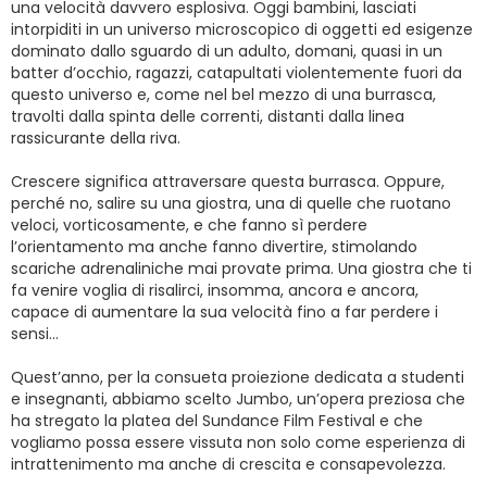
una velocità davvero esplosiva. Oggi bambini, lasciati
intorpiditi in un universo microscopico di oggetti ed esigenze
dominato dallo sguardo di un adulto, domani, quasi in un
batter d’occhio, ragazzi, catapultati violentemente fuori da
questo universo e, come nel bel mezzo di una burrasca,
travolti dalla spinta delle correnti, distanti dalla linea
rassicurante della riva.
Crescere significa attraversare questa burrasca. Oppure,
perché no, salire su una giostra, una di quelle che ruotano
veloci, vorticosamente, e che fanno sì perdere
l’orientamento ma anche fanno divertire, stimolando
scariche adrenaliniche mai provate prima. Una giostra che ti
fa venire voglia di risalirci, insomma, ancora e ancora,
capace di aumentare la sua velocità fino a far perdere i
sensi…
Quest’anno, per la consueta proiezione dedicata a studenti
e insegnanti, abbiamo scelto Jumbo, un’opera preziosa che
ha stregato la platea del Sundance Film Festival e che
vogliamo possa essere vissuta non solo come esperienza di
intrattenimento ma anche di crescita e consapevolezza.