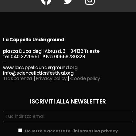
La Cappella Underground
piazza Duca degli Abruzzi, 3 – 34132 Trieste
tel. 040 3220551 | P.Iva 00556780328
–
www.lacappellaunderground.org
info@sciencefictionfestival.org
Trasparenza
|
Privacy policy
|
Cookie policy
ISCRIVITI ALLA NEWSLETTER
Ho letto e accettato l'informativa privacy