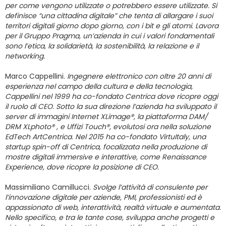
per come vengono utilizzate o potrebbero essere utilizzate. Si
definisce “una cittadina digitale” che tenta di allargare i suoi
territori digitali giorno dopo giorno, con i bit e gli atomi. Lavora
per il Gruppo Pragma, un’azienda in cui i valori fondamentali
sono l’etica, la solidarietà, la sostenibilità, la relazione e il
networking.
Marco Cappellini.
Ingegnere elettronico con oltre 20 anni di
esperienza nel campo della cultura e della tecnologia,
Cappellini nel 1999 ha co-fondato Centrica dove ricopre oggi
il ruolo di CEO. Sotto la sua direzione l’azienda ha sviluppato il
server di immagini Internet XLimage®, la piattaforma DAM/
DRM XLphoto® , e Uffizi Touch®, evolutosi ora nella soluzione
EdTech ArtCentrica. Nel 2015 ha co-fondato VirtuItaly, una
startup spin-off di Centrica, focalizzata nella produzione di
mostre digitali immersive e interattive, come Renaissance
Experience, dove ricopre la posizione di CEO.
Massimiliano Camillucci.
Svolge l’attività di consulente per
l’innovazione digitale per aziende, PMI, professionisti ed è
appassionato di web, interattività, realtà virtuale e aumentata.
Nello specifico, e tra le tante cose, sviluppa anche progetti e