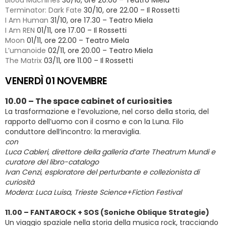
Blood Machines
30/10, ore 20.00 – Teatro Miela
Terminator: Dark Fate
30/10, ore 22.00 – Il Rossetti
I Am Human
31/10, ore 17.30 – Teatro Miela
I Am REN
01/11, ore 17.00 – Il Rossetti
Moon
01/11, ore 22.00 – Teatro Miela
L’umanoide
02/11, ore 20.00 – Teatro Miela
The Matrix
03/11, ore 11.00 – Il Rossetti
VENERDÌ 01 NOVEMBRE
10.00 – The space cabinet of curiosities
La trasformazione e l’evoluzione, nel corso della storia, del
rapporto dell’uomo con il cosmo e con la Luna. Filo
conduttore dell’incontro: la meraviglia.
con
Luca Cableri, direttore della galleria d’arte Theatrum Mundi e
curatore del libro-catalogo
Ivan Cenzi, esploratore del perturbante e collezionista di
curiosità
Modera: Luca Luisa, Trieste Science+Fiction Festival
11.00 – FANTAROCK + SOS (Soniche Oblique Strategie)
Un viaggio spaziale nella storia della musica rock, tracciando