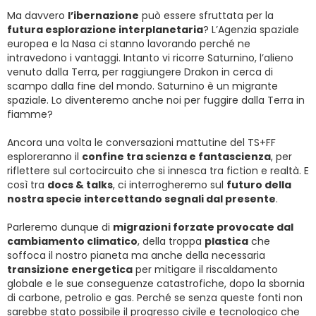
Ma davvero
l’ibernazione
può essere sfruttata per la
futura esplorazione interplanetaria
? L’Agenzia spaziale
europea e la Nasa ci stanno lavorando perché ne
intravedono i vantaggi. Intanto vi ricorre Saturnino, l’alieno
venuto dalla Terra, per raggiungere Drakon in cerca di
scampo dalla fine del mondo. Saturnino è un migrante
spaziale. Lo diventeremo anche noi per fuggire dalla Terra in
fiamme?
Ancora una volta le conversazioni mattutine del TS+FF
esploreranno il
confine tra scienza e fantascienza
, per
riflettere sul cortocircuito che si innesca tra fiction e realtà. E
così tra
docs & talks
, ci interrogheremo sul
futuro della
nostra specie intercettando segnali dal presente
.
Parleremo dunque di
migrazioni forzate provocate dal
cambiamento climatico
, della troppa
plastica
che
soffoca il nostro pianeta ma anche della necessaria
transizione energetica
per mitigare il riscaldamento
globale e le sue conseguenze catastrofiche, dopo la sbornia
di carbone, petrolio e gas. Perché se senza queste fonti non
sarebbe stato possibile il progresso civile e tecnologico che