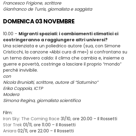
Francesco Frigione, scrittore
Gianfranco de Turris, giornalista e saggista
DOMENICA 03 NOVEMBRE
10.00 –
Migranti spaziali: i cambiamenti climatici ci
costringeranno a raggiungere altri universi?
Una scienziata e un poliedrico autore (sua, con Simone
Cristicchi, la canzone «Abbi cura di me») si confrontano su
un tema davvero caldo: il clima che cambia e, insieme a
guerre e povertà, costringe a lasciare il proprio “mondo”
perché invivibile.
con
Nicola Brunialti, scrittore, autore di “Saturnino”
Erika Coppola, ICTP
Modera
Simona Regina, giornalista scientifica
Film:
Iron Sky: The Coming Race
31/10, ore 20.00 – Il Rossetti
Star Trek
01/11, ore 11.00 – Il Rossetti
Aniara
02/11, ore 22.00 – Il Rossetti