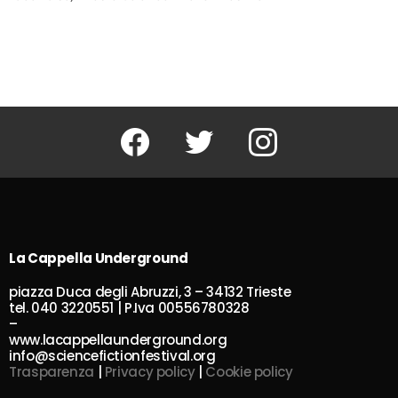
Facebook
Twitter
Instagram
La Cappella Underground
piazza Duca degli Abruzzi, 3 – 34132 Trieste
tel. 040 3220551 | P.Iva 00556780328
–
www.lacappellaunderground.org
info@sciencefictionfestival.org
Trasparenza
|
Privacy policy
|
Cookie policy