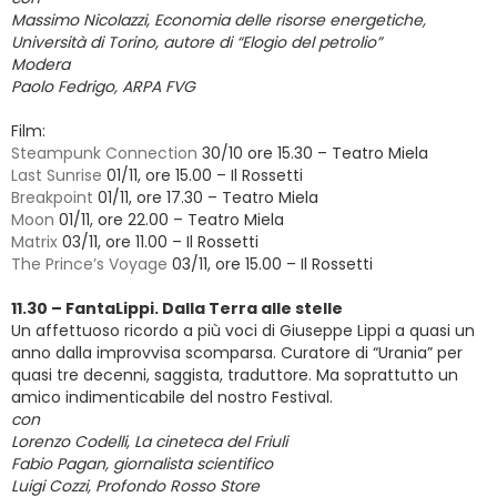
Massimo Nicolazzi, Economia delle risorse energetiche,
Università di Torino, autore di “Elogio del petrolio”
Modera
Paolo Fedrigo, ARPA FVG
Film:
Steampunk Connection
30/10 ore 15.30 – Teatro Miela
Last Sunrise
01/11, ore 15.00 – Il Rossetti
Breakpoint
01/11, ore 17.30 – Teatro Miela
Moon
01/11, ore 22.00 – Teatro Miela
Matrix
03/11, ore 11.00 – Il Rossetti
The Prince’s Voyage
03/11, ore 15.00 – Il Rossetti
11.30 – FantaLippi. Dalla Terra alle stelle
Un affettuoso ricordo a più voci di Giuseppe Lippi a quasi un
anno dalla improvvisa scomparsa. Curatore di “Urania” per
quasi tre decenni, saggista, traduttore. Ma soprattutto un
amico indimenticabile del nostro Festival.
con
Lorenzo Codelli, La cineteca del Friuli
Fabio Pagan, giornalista scientifico
Luigi Cozzi, Profondo Rosso Store