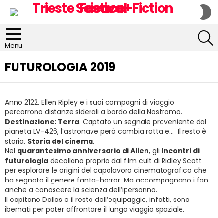
S
S
S
Menu
FUTUROLOGIA 2019
Anno 2122. Ellen Ripley e i suoi compagni di viaggio
percorrono distanze siderali a bordo della Nostromo.
Destinazione: Terra
. Captato un segnale proveniente dal
pianeta LV-426, l’astronave però cambia rotta e… Il resto è
storia.
Storia del cinema
.
Nel
quarantesimo anniversario di Alien
, gli
Incontri di
futurologia
decollano proprio dal film cult di Ridley Scott
per esplorare le origini del capolavoro cinematografico che
ha segnato il genere fanta-horror. Ma accompagnano i fan
anche a conoscere la scienza dell’ipersonno.
Il capitano Dallas e il resto dell’equipaggio, infatti, sono
ibernati per poter affrontare il lungo viaggio spaziale.