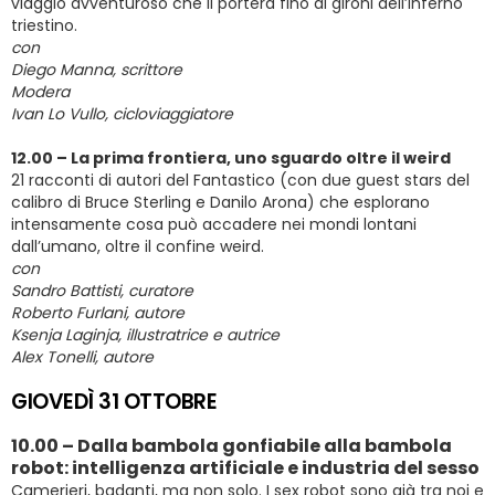
viaggio avventuroso che li porterà fino ai gironi dell’inferno
triestino.
con
Diego Manna, scrittore
Modera
Ivan Lo Vullo, cicloviaggiatore
12.00 – La prima frontiera, uno sguardo oltre il weird
21 racconti di autori del Fantastico (con due guest stars del
calibro di Bruce Sterling e Danilo Arona) che esplorano
intensamente cosa può accadere nei mondi lontani
dall’umano, oltre il confine weird.
con
Sandro Battisti, curatore
Roberto Furlani, autore
Ksenja Laginja, illustratrice e autrice
Alex Tonelli, autore
GIOVEDÌ 31 OTTOBRE
10.00 – Dalla bambola gonfiabile alla bambola
robot: intelligenza artificiale e industria del sesso
Camerieri, badanti, ma non solo. I sex robot sono già tra noi e