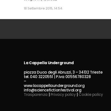
18 Settembre 2015, 14:54
La Cappella Underground
piazza Duca degli Abruzzi, 3 – 34132 Trieste
tel. 040 3220551 | P.Iva 00556780328
–
www.lacappellaunderground.org
info@sciencefictionfestival.org
Trasparenza
|
Privacy policy
|
Cookie policy