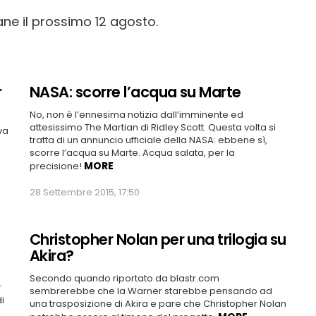
ane il prossimo 12 agosto.
r
NASA: scorre l’acqua su Marte
No, non è l’ennesima notizia dall’imminente ed
attesissimo The Martian di Ridley Scott. Questa volta si
va
tratta di un annuncio ufficiale della NASA: ebbene sì,
scorre l’acqua su Marte. Acqua salata, per la
MORE
precisione!
28 Settembre 2015, 17:50
Christopher Nolan per una trilogia su
Akira?
Secondo quando riportato da blastr.com
r
sembrerebbe che la Warner starebbe pensando ad
i
una trasposizione di Akira e pare che Christopher Nolan