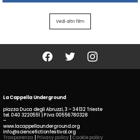
Vedi altri film
Facebook
Twitter
Instagram
La Cappella Underground
piazza Duca degli Abruzzi, 3 – 34132 Trieste
tel. 040 3220551 | P.Iva 00556780328
–
www.lacappellaunderground.org
info@sciencefictionfestival.org
Trasparenza
|
Privacy policy
|
Cookie policy