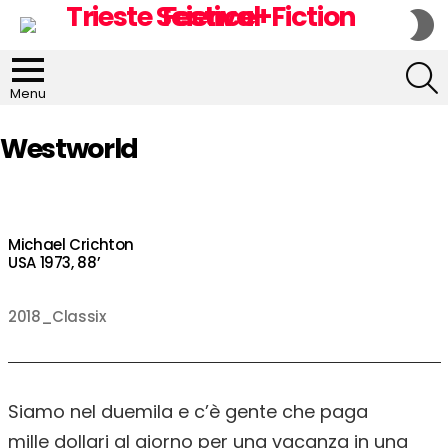
S
S
S
Menu
Westworld
Michael Crichton
USA 1973, 88’
2018_Classix
Siamo nel duemila e c’è gente che paga
mille dollari al giorno per una vacanza in una