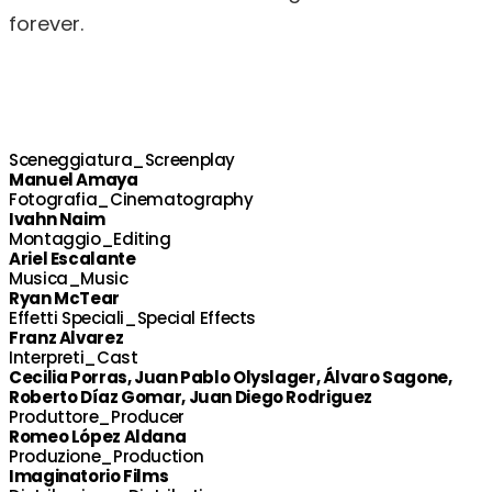
forever.
Sceneggiatura_Screenplay
Manuel Amaya
Fotografia_Cinematography
Ivahn Naim
Montaggio_Editing
Ariel Escalante
Musica_Music
Ryan McTear
Effetti Speciali_Special Effects
Franz Alvarez
Interpreti_Cast
Cecilia Porras, Juan Pablo Olyslager, Álvaro Sagone,
Roberto Díaz Gomar, Juan Diego Rodriguez
Produttore_Producer
Romeo López Aldana
Produzione_Production
Imaginatorio Films