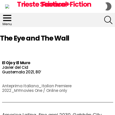
S
S
S
Menu
The Eye and The Wall
El Ojo y El Muro
Javier del Cid
Guatemala 2021, 80’
Anteprima Italiana_Italian Premiere
2022_MYmovies One / Online only
America Latina, fine anni 2030. Gabhán City