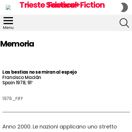
S
S
S
Menu
Memoria
Las bestias no se miran al espejo
Francisco Macián
Spain 1978, 91′
1976_FIFF
Anno 2000. Le nazioni applicano uno stretto