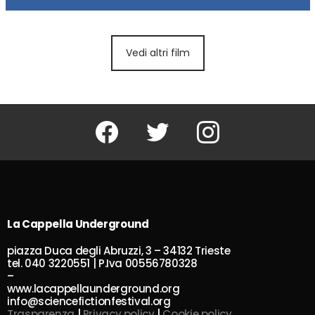
Vedi altri film
Facebook
Twitter
Instagram
La Cappella Underground
piazza Duca degli Abruzzi, 3 – 34132 Trieste
tel. 040 3220551 | P.Iva 00556780328
–
www.lacappellaunderground.org
info@sciencefictionfestival.org
Trasparenza
|
Privacy policy
|
Cookie policy