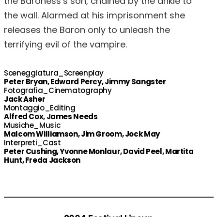
the Baroness’s son, chained by the ankle to
the wall. Alarmed at his imprisonment she
releases the Baron only to unleash the
terrifying evil of the vampire.
Sceneggiatura_Screenplay
Peter Bryan, Edward Percy, Jimmy Sangster
Fotografia_Cinematography
Jack Asher
Montaggio_Editing
Alfred Cox, James Needs
Musiche_Music
Malcom Williamson, Jim Groom, Jock May
Interpreti_Cast
Peter Cushing, Yvonne Monlaur, David Peel, Martita
Hunt, Freda Jackson