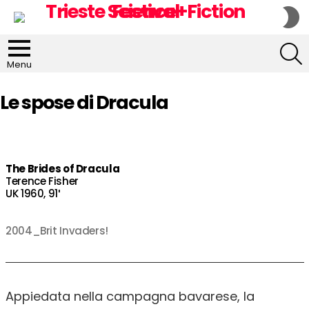
S
S
S
Menu
Le spose di Dracula
The Brides of Dracula
Terence Fisher
UK 1960, 91′
2004_Brit Invaders!
Appiedata nella campagna bavarese, la