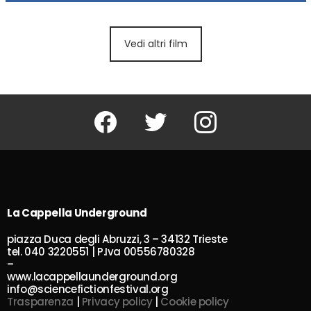
Vedi altri film
Facebook
Twitter
Instagram
La Cappella Underground
piazza Duca degli Abruzzi, 3 – 34132 Trieste
tel. 040 3220551 | P.Iva 00556780328
–
www.lacappellaunderground.org
info@sciencefictionfestival.org
Trasparenza
|
Privacy policy
|
Cookie policy