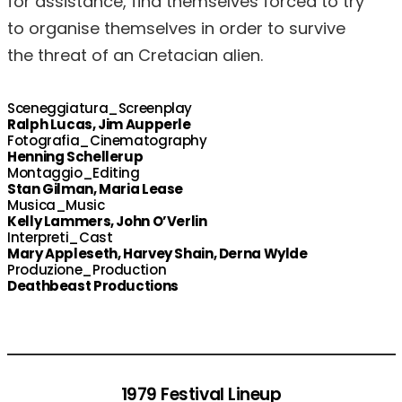
for assistance, find themselves forced to try
to organise themselves in order to survive
the threat of an Cretacian alien.
Sceneggiatura_Screenplay
Ralph Lucas, Jim Aupperle
Fotografia_Cinematography
Henning Schellerup
Montaggio_Editing
Stan Gilman, Maria Lease
Musica_Music
Kelly Lammers, John O’Verlin
Interpreti_Cast
Mary Appleseth, Harvey Shain, Derna Wylde
Produzione_Production
Deathbeast Productions
1979 Festival Lineup