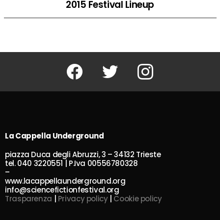
2015 Festival Lineup
Facebook
Twitter
Instagram
La Cappella Underground
piazza Duca degli Abruzzi, 3 – 34132 Trieste
tel. 040 3220551 | P.Iva 00556780328
–
www.lacappellaunderground.org
info@sciencefictionfestival.org
Trasparenza
|
Privacy policy
|
Cookie policy