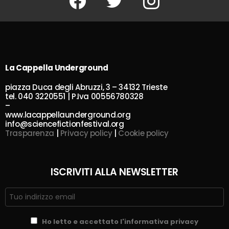
La Cappella Underground
piazza Duca degli Abruzzi, 3 – 34132 Trieste
tel. 040 3220551 | P.Iva 00556780328
–
www.lacappellaunderground.org
info@sciencefictionfestival.org
Trasparenza
|
Privacy policy
|
Cookie policy
ISCRIVITI ALLA NEWSLETTER
Ho letto e accettato l'informativa privacy