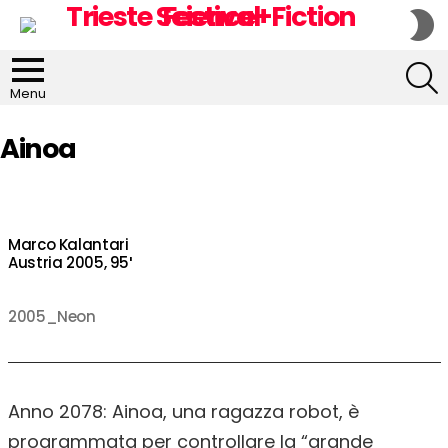
S
S
S
Menu
Ainoa
Marco Kalantari
Austria 2005, 95′
2005_Neon
Anno 2078: Ainoa, una ragazza robot, è
programmata per controllare la “grande