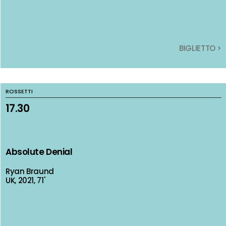
BIGLIETTO >
BIGLIETTO >
ROSSETTI
ROSSETTI
17.30
17.30
Absolute Denial
Absolute Denial
Ryan Braund
Ryan Braund
UK, 2021, 71'
UK, 2021, 71'