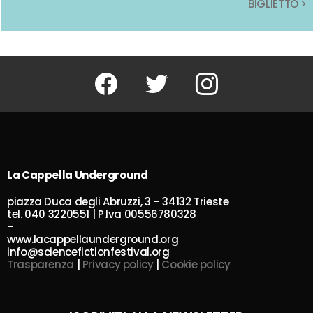
BIGLIETTO >
BIGLIETTO >
Facebook
Twitter
Instagram
La Cappella Underground
piazza Duca degli Abruzzi, 3 – 34132 Trieste
tel. 040 3220551 | P.Iva 00556780328
–
www.lacappellaunderground.org
info@sciencefictionfestival.org
Trasparenza
|
Privacy policy
|
Cookie policy