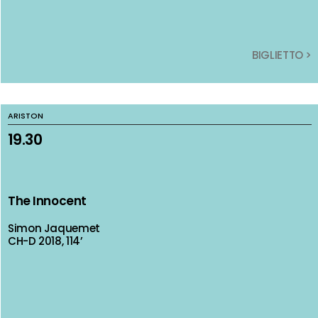
BIGLIETTO >
BIGLIETTO >
ARISTON
ARISTON
19.30
19.30
The Innocent
The Innocent
Simon Jaquemet
Simon Jaquemet
CH-D 2018, 114’
CH-D 2018, 114’