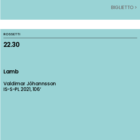
BIGLIETTO >
BIGLIETTO >
ROSSETTI
ROSSETTI
22.30
22.30
Lamb
Lamb
Valdimar Jóhannsson
Valdimar Jóhannsson
IS-S-PL 2021, 106’
IS-S-PL 2021, 106’