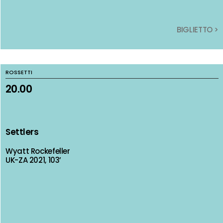
BIGLIETTO >
BIGLIETTO >
ROSSETTI
ROSSETTI
20.00
20.00
Settlers
Settlers
Wyatt Rockefeller
Wyatt Rockefeller
UK-ZA 2021, 103’
UK-ZA 2021, 103’