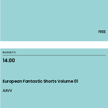
FREE
FREE
ROSSETTI
ROSSETTI
14.00
14.00
European Fantastic Shorts Volume 01
European Fantastic Shorts Volume 01
AAVV
AAVV