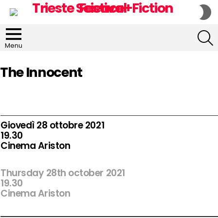
S
S
S
Menu
The Innocent
Giovedì 28 ottobre 2021
19.30
Cinema Ariston
Thursday 28th october 2021
19.30
Cinema Ariston