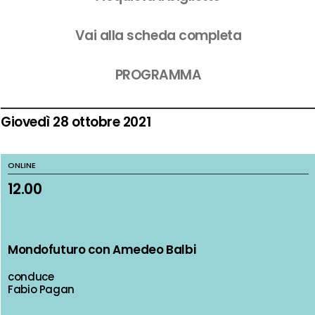
Vai alla scheda completa
PROGRAMMA
Giovedì 28 ottobre 2021
ONLINE
ONLINE
12.00
12.00
Mondofuturo con Amedeo Balbi
Mondofuturo con Amedeo Balbi
conduce
conduce
Fabio Pagan
Fabio Pagan