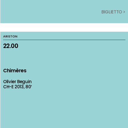
BIGLIETTO >
BIGLIETTO >
ARISTON
ARISTON
22.00
22.00
Chimères
Chimères
Olivier Beguin
Olivier Beguin
CH-E 2013, 80’
CH-E 2013, 80’