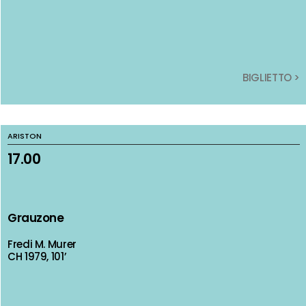
BIGLIETTO >
BIGLIETTO >
ARISTON
ARISTON
17.00
17.00
Grauzone
Grauzone
Fredi M. Murer
Fredi M. Murer
CH 1979, 101’
CH 1979, 101’