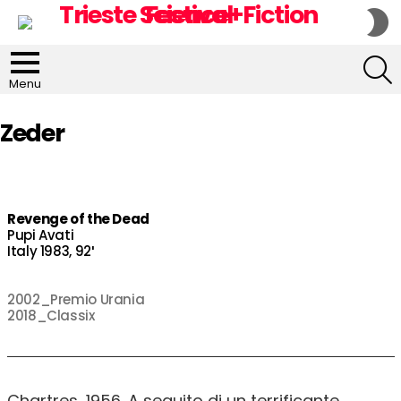
S
S
S
Menu
Zeder
Revenge of the Dead
Pupi Avati
Italy 1983, 92′
2002_Premio Urania
2018_Classix
Chartres, 1956. A seguito di un terrificante