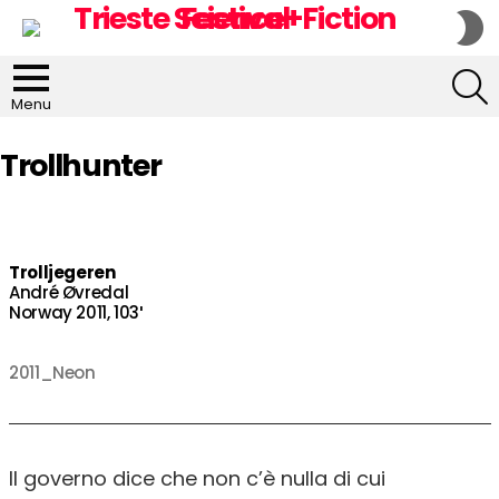
S
S
S
Menu
Trollhunter
Trolljegeren
André Øvredal
Norway 2011, 103′
2011_Neon
Il governo dice che non c’è nulla di cui