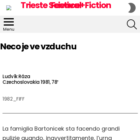
S
S
S
Menu
Neco je ve vzduchu
Ludvík Ráza
Czechoslovakia 1981, 78′
1982_FIFF
La famiglia Bartonicek sta facendo grandi
pulizie quando, inavvertitamente, l’urna