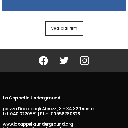
Vedi altri film
Facebook
Twitter
Instagram
La Cappella Underground
piazza Duca degli Abruzzi, 3 – 34132 Trieste
tel. 040 3220551 | P.Iva 00556780328
–
www.lacappellaunderground.org