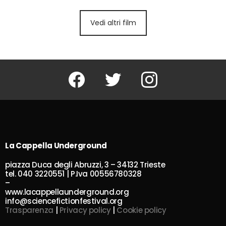
Vedi altri film
Facebook
Twitter
Instagram
La Cappella Underground
piazza Duca degli Abruzzi, 3 – 34132 Trieste
tel. 040 3220551 | P.Iva 00556780328
–
www.lacappellaunderground.org
info@sciencefictionfestival.org
Trasparenza
|
Privacy policy
|
Cookie policy