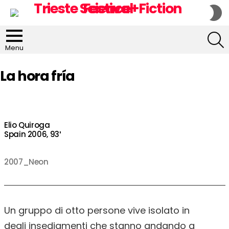
S
S
S
Menu
La hora fría
Elio Quiroga
Spain 2006, 93′
2007_Neon
Un gruppo di otto persone vive isolato in
degli insediamenti che stanno andando a