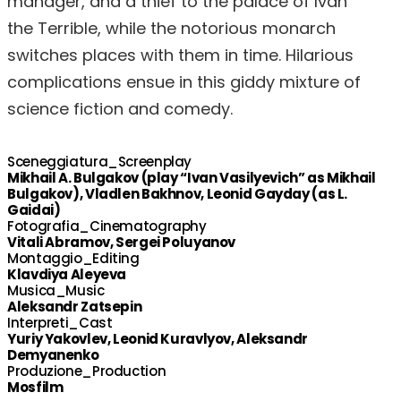
manager, and a thief to the palace of Ivan
the Terrible, while the notorious monarch
switches places with them in time. Hilarious
complications ensue in this giddy mixture of
science fiction and comedy.
Sceneggiatura_Screenplay
Mikhail A. Bulgakov (play “Ivan Vasilyevich” as Mikhail
Bulgakov), Vladlen Bakhnov, Leonid Gayday (as L.
Gaidai)
Fotografia_Cinematography
Vitali Abramov, Sergei Poluyanov
Montaggio_Editing
Klavdiya Aleyeva
Musica_Music
Aleksandr Zatsepin
Interpreti_Cast
Yuriy Yakovlev, Leonid Kuravlyov, Aleksandr
Demyanenko
Produzione_Production
Mosfilm