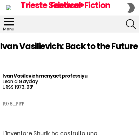
S
S
S
Menu
Ivan Vasilievich: Back to the Future
Ivan Vasilevich menyaet professiyu
Leonid Gayday
URSS 1973, 93′
1976_FIFF
L’inventore Shurik ha costruito una