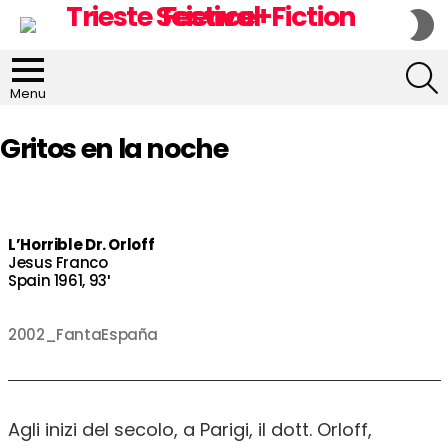
S
S
S
Menu
Gritos en la noche
L’Horrible Dr. Orloff
Jesus Franco
Spain 1961, 93′
2002_FantaEspaña
Agli inizi del secolo, a Parigi, il dott. Orloff,