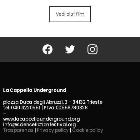
Vedi altri film
Facebook
Twitter
Instagram
La Cappella Underground
piazza Duca degli Abruzzi, 3 – 34132 Trieste
tel. 040 3220551 | P.Iva 00556780328
–
www.lacappellaunderground.org
info@sciencefictionfestival.org
Trasparenza
|
Privacy policy
|
Cookie policy