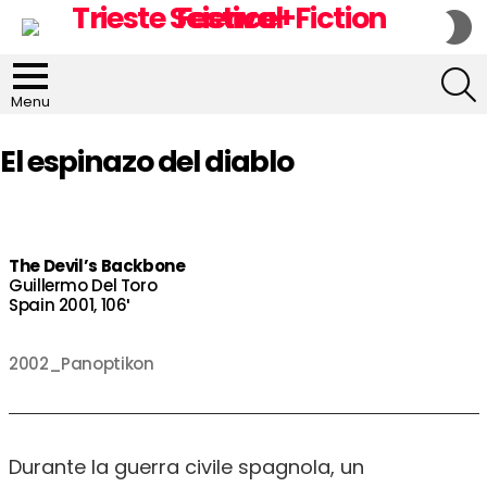
S
S
S
Menu
El espinazo del diablo
The Devil’s Backbone
Guillermo Del Toro
Spain 2001, 106′
2002_Panoptikon
Durante la guerra civile spagnola, un