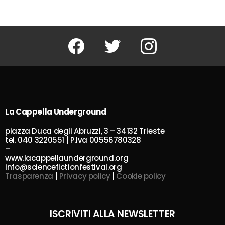
Facebook
Twitter
Instagram
La Cappella Underground
piazza Duca degli Abruzzi, 3 – 34132 Trieste
tel. 040 3220551 | P.Iva 00556780328
–
www.lacappellaunderground.org
info@sciencefictionfestival.org
Trasparenza
|
Privacy policy
|
Cookie policy
ISCRIVITI ALLA NEWSLETTER