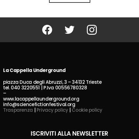
Facebook
Twitter
Instagram
La Cappella Underground
piazza Duca degli Abruzzi, 3 – 34132 Trieste
tel. 040 3220551 | P.Iva 00556780328
–
www.lacappellaunderground.org
info@sciencefictionfestival.org
Trasparenza
|
Privacy policy
|
Cookie policy
ISCRIVITI ALLA NEWSLETTER