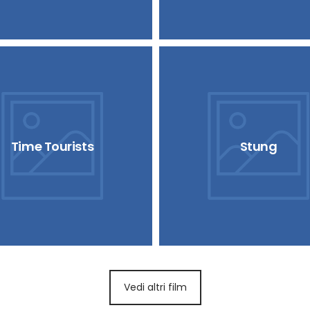
Time Tourists
Stung
Vedi altri film