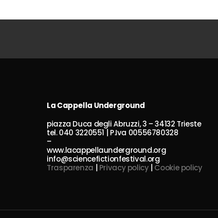
La Cappella Underground
piazza Duca degli Abruzzi, 3 – 34132 Trieste
tel. 040 3220551 | P.Iva 00556780328
–
www.lacappellaunderground.org
info@sciencefictionfestival.org
Trasparenza
|
Privacy policy
|
Cookie policy