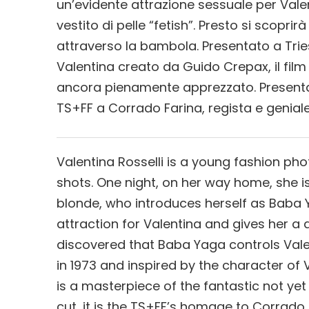
un’evidente attrazione sessuale per Val
vestito di pelle “fetish”. Presto si scopr
attraverso la bambola. Presentato a Tries
Valentina creato da Guido Crepax, il fil
ancora pienamente apprezzato. Presentato
TS+FF a Corrado Farina, regista e genia
Valentina Rosselli is a young fashion pho
shots. One night, on her way home, she i
blonde, who introduces herself as Baba
attraction for Valentina and gives her a dol
discovered that Baba Yaga controls Valen
in 1973 and inspired by the character of
is a masterpiece of the fantastic not yet 
cut, it is the TS+FF’s homage to Corrado 