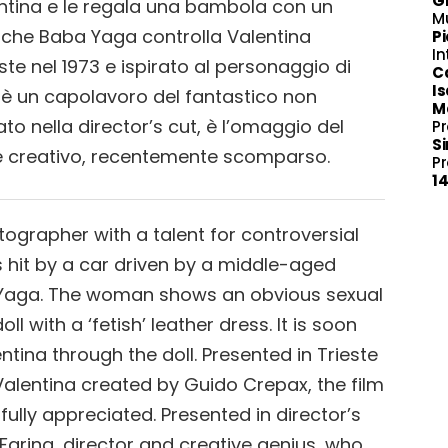
Gi
entina e le regala una bambola con un
M
irà che Baba Yaga controlla Valentina
Pi
In
te nel 1973 e ispirato al personaggio di
Ca
Is
m è un capolavoro del fantastico non
Ma
 nella director’s cut, è l’omaggio del
P
S
le creativo, recentemente scomparso.
P
1
tographer with a talent for controversial
s hit by a car driven by a middle-aged
 Yaga. The woman shows an obvious sexual
l with a ‘fetish’ leather dress. It is soon
tina through the doll. Presented in Trieste
 Valentina created by Guido Crepax, the film
fully appreciated. Presented in director’s
Farina, director and creative genius, who