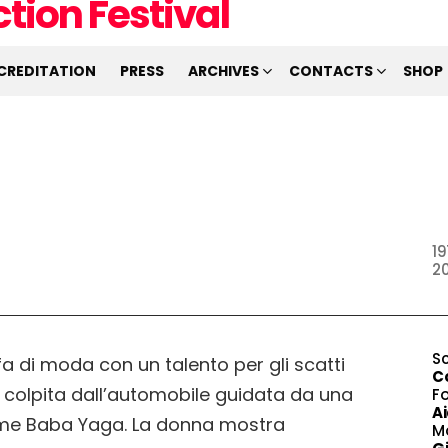
CREDITATION
PRESS
ARCHIVES
CONTACTS
SHOP
19
20
S
a di moda con un talento per gli scatti
C
e colpita dall’automobile guidata da una
F
Ai
ome Baba Yaga. La donna mostra
M