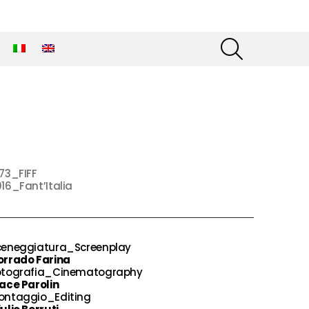
SEARCH
73_FIFF
16_Fant’Italia
ceneggiatura_Screenplay
orrado Farina
otografia_Cinematography
ace Parolin
ontaggio_Editing