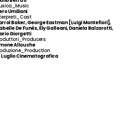
ulio Berruti
usica_Music
ero Umiliani
terpreti_Cast
rrol Baker, George Eastman [Luigi Montefiori],
abelle De Funès, Ely Galleani, Daniela Balzarotti,
rio Giorgetti
roduttori_Producers
imone Allouche
roduzione_Production
4 Luglio Cinematografica