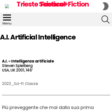
S
S
S
Menu
A.I. Artificial Intelligence
A.I. – Intelligenza artificiale
Steven Spielberg
USA, UK 2001, 146’
2023_Sci-Fi Classix
Più preveggente che mai dalla sua prima