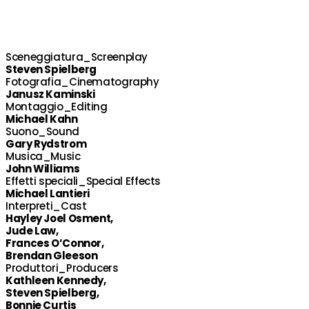
Sceneggiatura_Screenplay
Steven Spielberg
Fotografia_Cinematography
Janusz Kaminski
Montaggio_Editing
Michael Kahn
Suono_Sound
Gary Rydstrom
Musica_Music
John Williams
Effetti speciali_Special Effects
Michael Lantieri
Interpreti_Cast
Hayley Joel Osment,
Jude Law,
Frances O’Connor,
Brendan Gleeson
Produttori_Producers
Kathleen Kennedy,
Steven Spielberg,
Bonnie Curtis