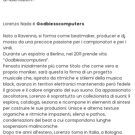
Lorenzo Nada è
Godblesscomputers
.
Nato a Ravenna, si forma come beatmaker, producer e dj,
mosso da una precoce passione per i campionatori e per i
vinili.
Durante un espatrio a Berlino, nel 2011 prende vita
“
Godblesscomputers
”.
Pensato inizialmente più come titolo che come vero e
proprio moniker, sarà questa la firma di un progetto
musicale che, ispirato da ritmiche e stilemi della musica
black, avanza in territori elettronici mantenendo però fedele
il groove e il calore originario del suo suono. Da appassionato
ascoltatore, Lorenzo é soprattutto un collezionista di suoni; li
esplora, cataloga, seziona e ricompone in elementi di sintesi
per costruire le sue produzioni. Unisce e alterna texture
organiche e ritmiche impazienti, silenzi e pathos,
condensazioni del beat a cui corrispondono lunghe
sospensioni malinconiche.
Dopo tre anni all’estero, Lorenzo torna in Italia, a Bologna.