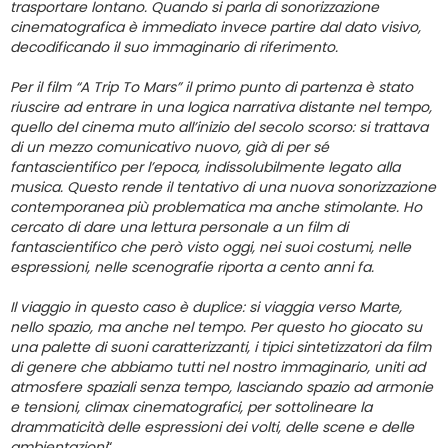
trasportare lontano. Quando si parla di sonorizzazione
cinematografica è immediato invece partire dal dato visivo,
decodificando il suo immaginario di riferimento.
Per il film “A Trip To Mars” il primo punto di partenza è stato
riuscire ad entrare in una logica narrativa distante nel tempo,
quello del cinema muto all’inizio del secolo scorso: si trattava
di un mezzo comunicativo nuovo, già di per sé
fantascientifico per l’epoca, indissolubilmente legato alla
musica. Questo rende il tentativo di una nuova sonorizzazione
contemporanea più problematica ma anche stimolante.
Ho
cercato di dare una lettura personale a un film di
fantascientifico che però visto oggi, nei suoi costumi, nelle
espressioni, nelle scenografie riporta a cento anni fa.
Il viaggio in questo caso è duplice: si viaggia verso Marte,
nello spazio, ma anche nel tempo. Per questo ho giocato su
una palette di suoni caratterizzanti, i tipici sintetizzatori da film
di genere che abbiamo tutti nel nostro immaginario, uniti ad
atmosfere spaziali senza tempo, lasciando spazio ad armonie
e tensioni, climax cinematografici, per sottolineare la
drammaticità delle espressioni dei volti, delle scene e delle
ambientazioni
“.