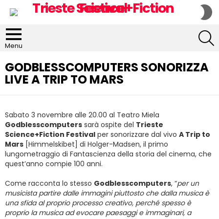
S
S
S
Menu
GODBLESSCOMPUTERS SONORIZZA
LIVE A TRIP TO MARS
Sabato 3 novembre alle 20.00 al Teatro Miela
Godblesscomputers
sarà ospite del
Trieste
Science+Fiction Festival
per sonorizzare dal vivo
A Trip to
Mars
[Himmelskibet] di Holger-Madsen, il primo
lungometraggio di Fantascienza della storia del cinema, che
quest’anno compie 100 anni.
Come racconta lo stesso
Godblesscomputers
, “
per un
musicista partire dalle immagini piuttosto che dalla musica è
una sfida al proprio processo creativo, perché spesso è
proprio la musica ad evocare paesaggi e immaginari, a