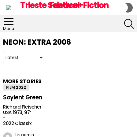
S
S
S
Menu
NEON:
EXTRA 2006
MORE STORIES
FILM 2022
Soylent Green
Richard Fleischer
USA 1973, 97’
-
2022 Classix
by
admin