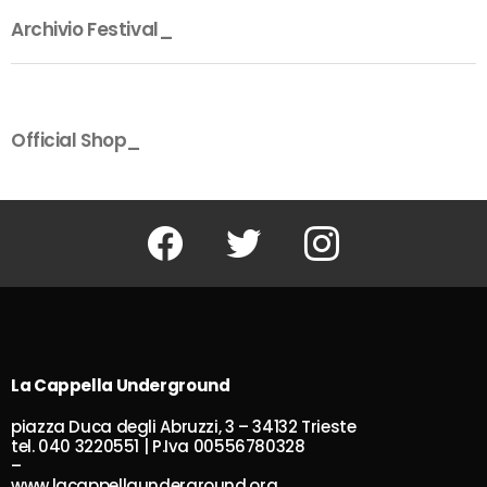
Archivio Festival_
Official Shop_
Facebook
Twitter
Instagram
La Cappella Underground
piazza Duca degli Abruzzi, 3 – 34132 Trieste
tel. 040 3220551 | P.Iva 00556780328
–
www.lacappellaunderground.org