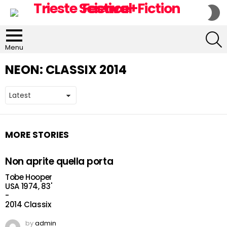
S
S
S
Menu
NEON:
CLASSIX 2014
MORE STORIES
Non aprite quella porta
Tobe Hooper
USA 1974, 83'
-
2014 Classix
by
admin