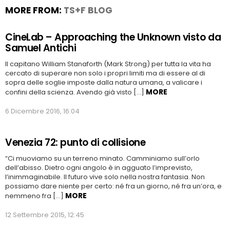
MORE FROM:
TS+F BLOG
CineLab – Approaching the Unknown visto da
Samuel Antichi
Il capitano William Stanaforth (Mark Strong) per tutta la vita ha
cercato di superare non solo i propri limiti ma di essere al di
sopra delle soglie imposte dalla natura umana, a valicare i
MORE
confini della scienza. Avendo già visto […]
6 Dicembre 2016, 16:04
Venezia 72: punto di collisione
“Ci muoviamo su un terreno minato. Camminiamo sull’orlo
dell’abisso. Dietro ogni angolo è in agguato l’imprevisto,
l’inimmaginabile. Il futuro vive solo nella nostra fantasia. Non
possiamo dare niente per certo: né fra un giorno, né fra un’ora, e
MORE
nemmeno fra […]
12 Settembre 2015, 12:45