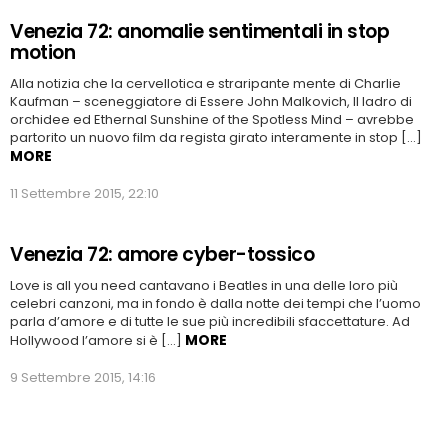
Venezia 72: anomalie sentimentali in stop
motion
Alla notizia che la cervellotica e straripante mente di Charlie
Kaufman – sceneggiatore di Essere John Malkovich, Il ladro di
orchidee ed Ethernal Sunshine of the Spotless Mind – avrebbe
partorito un nuovo film da regista girato interamente in stop […]
MORE
11 Settembre 2015, 22:10
Venezia 72: amore cyber-tossico
Love is all you need cantavano i Beatles in una delle loro più
celebri canzoni, ma in fondo è dalla notte dei tempi che l’uomo
parla d’amore e di tutte le sue più incredibili sfaccettature. Ad
MORE
Hollywood l’amore si è […]
9 Settembre 2015, 14:16