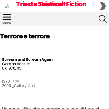
S
S
S
Menu
Terrore e terrore
Scream and Scream Again
Gordon Hessler
UK 1970, 95′
1970_FIFF
2000_Culto / Cult
Un serial killer che dissangua le sue vittime si