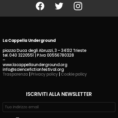
Facebook
Twitter
Instagram
La Cappella Underground
piazza Duca degli Abruzzi, 3 – 34132 Trieste
tel. 040 3220551 | P.Iva 00556780328
–
www.lacappellaunderground.org
info@sciencefictionfestival.org
Trasparenza
|
Privacy policy
|
Cookie policy
ISCRIVITI ALLA NEWSLETTER