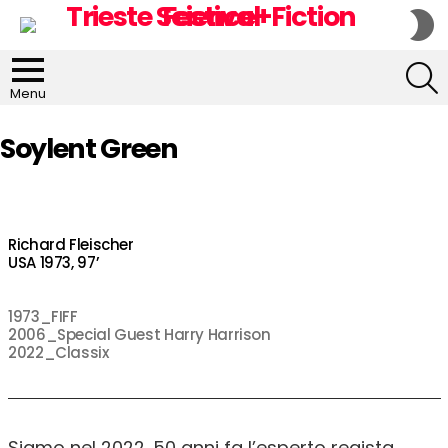
S
S
S
Menu
Soylent Green
Richard Fleischer
USA 1973, 97’
1973_FIFF
2006_Special Guest Harry Harrison
2022_Classix
Siamo nel 2022. 50 anni fa l’esperto regista