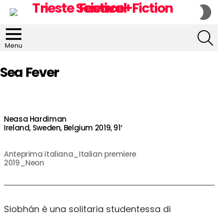
S
S
S
Menu
Sea Fever
Neasa Hardiman
Ireland, Sweden, Belgium 2019, 91’
Anteprima italiana_Italian premiere
2019_Neon
Siobhán è una solitaria studentessa di