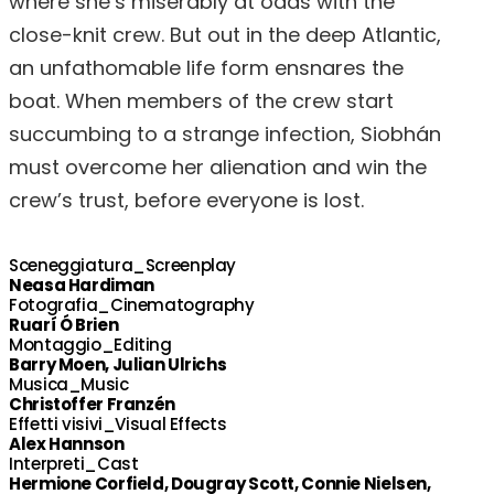
where she’s miserably at odds with the
close-knit crew. But out in the deep Atlantic,
an unfathomable life form ensnares the
boat. When members of the crew start
succumbing to a strange infection, Siobhán
must overcome her alienation and win the
crew’s trust, before everyone is lost.
Sceneggiatura_Screenplay
Neasa Hardiman
Fotografia_Cinematography
Ruarí Ó Brien
Montaggio_Editing
Barry Moen, Julian Ulrichs
Musica_Music
Christoffer Franzén
Effetti visivi_Visual Effects
Alex Hannson
Interpreti_Cast
Hermione Corfield, Dougray Scott, Connie Nielsen,