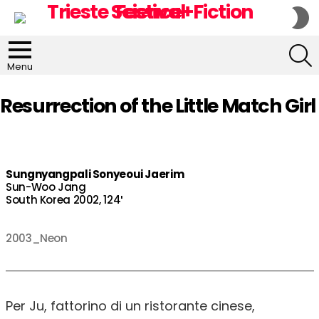
S
S
S
Menu
Resurrection of the Little Match Girl
Sungnyangpali Sonyeoui Jaerim
Sun-Woo Jang
South Korea 2002, 124′
2003_Neon
Per Ju, fattorino di un ristorante cinese,