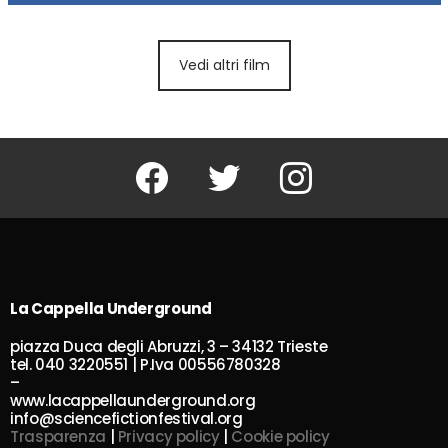
Vedi altri film
Facebook
Twitter
Instagram
La Cappella Underground
piazza Duca degli Abruzzi, 3 – 34132 Trieste
tel. 040 3220551 | P.Iva 00556780328
–
www.lacappellaunderground.org
info@sciencefictionfestival.org
Trasparenza
|
Privacy policy
|
Cookie policy