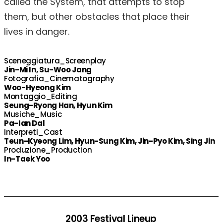
called the System, that attempts to stop
them, but other obstacles that place their
lives in danger.
Sceneggiatura_Screenplay
Jin-Mi In, Su-Woo Jang
Fotografia_Cinematography
Woo-Hyeong Kim
Montaggio_Editing
Seung-Ryong Han, Hyun Kim
Musiche_Music
Pa-Ian Dal
Interpreti_Cast
Teun-Kyeong Lim, Hyun-Sung Kim, Jin-Pyo Kim, Sing Jin
Produzione_Production
In-Taek Yoo
2003 Festival Lineup