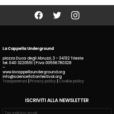
Facebook
Twitter
Instagram
La Cappella Underground
piazza Duca degli Abruzzi, 3 – 34132 Trieste
tel. 040 3220551 | P.Iva 00556780328
–
www.lacappellaunderground.org
info@sciencefictionfestival.org
Trasparenza
|
Privacy policy
|
Cookie policy
ISCRIVITI ALLA NEWSLETTER