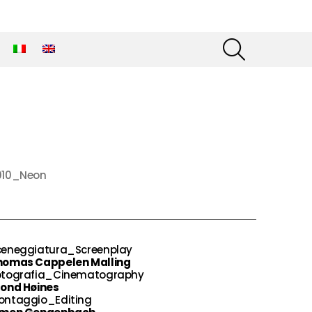
SEARCH
010_Neon
ceneggiatura_Screenplay
homas Cappelen Malling
otografia_Cinematography
rond Høines
ontaggio_Editing