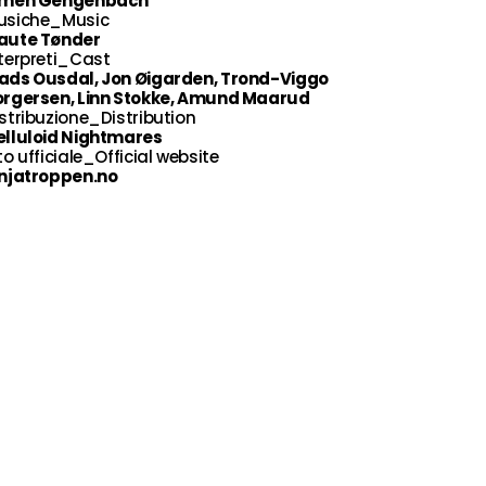
imen Gengenbach
usiche_Music
aute Tønder
terpreti_Cast
ads Ousdal, Jon Øigarden, Trond-Viggo
orgersen, Linn Stokke, Amund Maarud
stribuzione_Distribution
elluloid Nightmares
to ufficiale_Official website
injatroppen.no