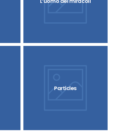
L’uomo dei miracoli
Particles