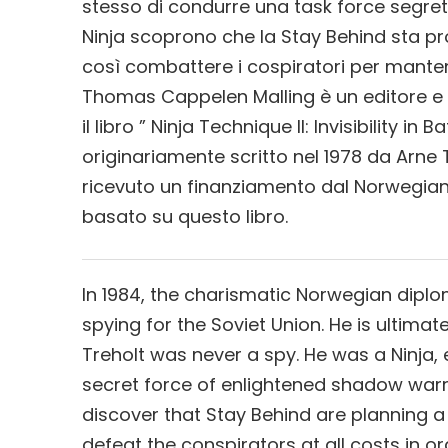
stesso di condurre una task force segreta 
Ninja scoprono che la Stay Behind sta 
così combattere i cospiratori per mantene
Thomas Cappelen Malling è un editore e 
il libro ” Ninja Technique II: Invisibility in
originariamente scritto nel 1978 da Arne 
ricevuto un finanziamento dal Norwegian F
basato su questo libro.
In 1984, the charismatic Norwegian diplo
spying for the Soviet Union. He is ultimat
Treholt was never a spy. He was a Ninja, 
secret force of enlightened shadow warri
discover that Stay Behind are planning 
defeat the conspirators at all costs in o