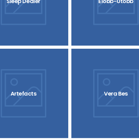
Sleep Dealer
Elöbb-Utóbb
Artefacts
Vera Bes