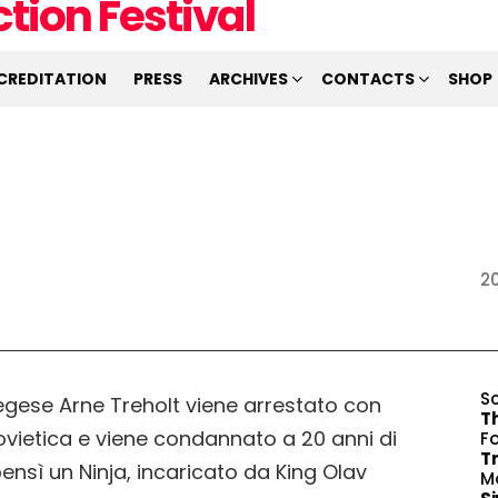
CREDITATION
PRESS
ARCHIVES
CONTACTS
SHOP
2
S
vegese Arne Treholt viene arrestato con
T
ovietica e viene condannato a 20 anni di
F
T
ensì un Ninja, incaricato da King Olav
M