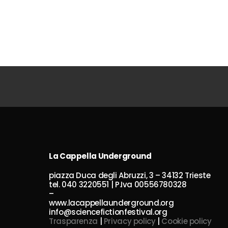
La Cappella Underground
piazza Duca degli Abruzzi, 3 – 34132 Trieste
tel. 040 3220551 | P.Iva 00556780328
–
www.lacappellaunderground.org
info@sciencefictionfestival.org
Trasparenza
|
Privacy policy
|
Cookie policy