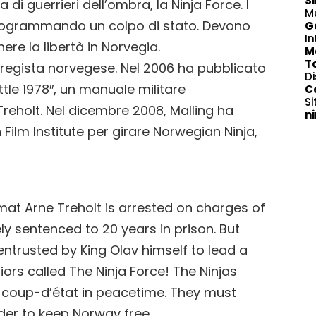
S
di guerrieri dell’ombra, la Ninja Force. I
M
programmando un colpo di stato. Devono
G
In
re la libertà in Norvegia.
M
T
regista norvegese. Nel 2006 ha pubblicato
Di
 Battle 1978″, un manuale militare
C
Si
Treholt. Nel dicembre 2008, Malling ha
n
ilm Institute per girare Norwegian Ninja,
mat Arne Treholt is arrested on charges of
ely sentenced to 20 years in prison. But
entrusted by King Olav himself to lead a
ors called The Ninja Force! The Ninjas
a coup-d’état in peacetime. They must
rder to keep Norway free.