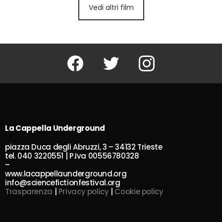
Vedi altri film
Facebook
Twitter
Instagram
La Cappella Underground
piazza Duca degli Abruzzi, 3 – 34132 Trieste
tel. 040 3220551 | P.Iva 00556780328
–
www.lacappellaunderground.org
info@sciencefictionfestival.org
Trasparenza
|
Privacy policy
|
Cookie policy