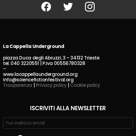
Facebook
Twitter
Instagram
La Cappella Underground
piazza Duca degli Abruzzi, 3 – 34132 Trieste
tel. 040 3220551 | P.Iva 00556780328
–
www.lacappellaunderground.org
info@sciencefictionfestival.org
Trasparenza
|
Privacy policy
|
Cookie policy
ISCRIVITI ALLA NEWSLETTER